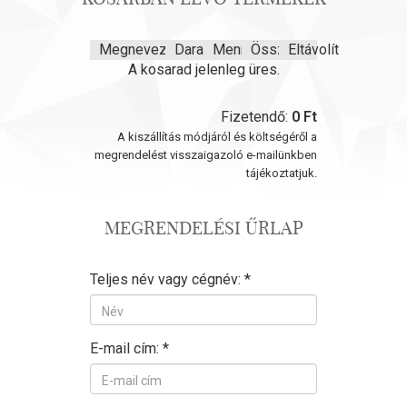
Megnevezés
Darabár
Mennyiség
Összeg
Eltávolít
A kosarad jelenleg üres.
Fizetendő:
0 Ft
A kiszállítás módjáról és költségéről a
megrendelést visszaigazoló e-mailünkben
tájékoztatjuk.
MEGRENDELÉSI ŰRLAP
Teljes név vagy cégnév: *
E-mail cím: *